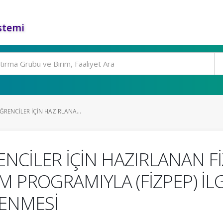
stemi
ĞRENCİLER İÇİN HAZIRLANA...
NCİLER İÇİN HAZIRLANAN FİZ
İM PROGRAMIYLA (FİZPEP) İL
LENMESİ