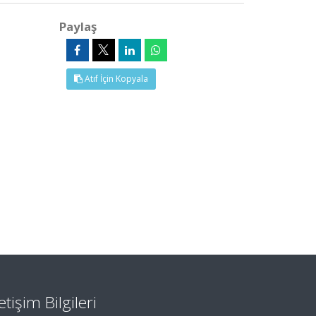
Paylaş
Atıf İçin Kopyala
letişim Bilgileri