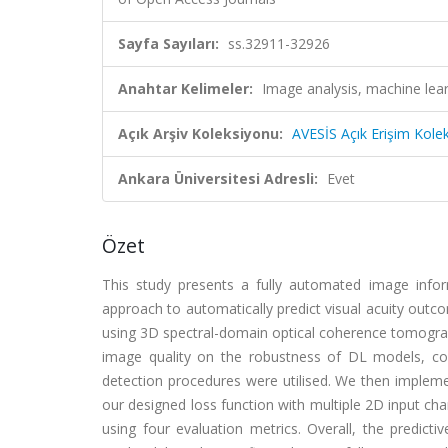
Sayfa Sayıları:
ss.32911-32926
Anahtar Kelimeler:
Image analysis, machine lea
Açık Arşiv Koleksiyonu:
AVESİS Açık Erişim Kole
Ankara Üniversitesi Adresli:
Evet
Özet
This study presents a fully automated image info
approach to automatically predict visual acuity outco
using 3D spectral-domain optical coherence tomograp
image quality on the robustness of DL models, co
detection procedures were utilised. We then impleme
our designed loss function with multiple 2D input ch
using four evaluation metrics. Overall, the predic