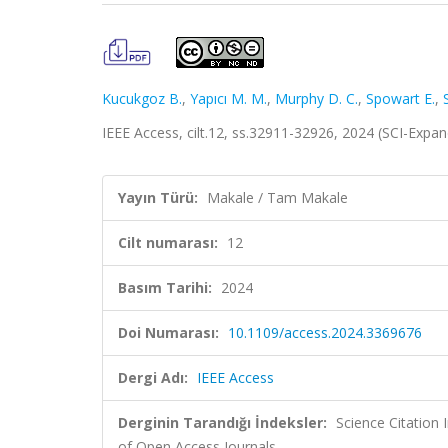
Kucukgoz B.
,
Yapıcı M. M.
,
Murphy D. C.
,
Spowart E.
,
IEEE Access, cilt.12, ss.32911-32926, 2024 (SCI-Exp
Yayın Türü:
Makale / Tam Makale
Cilt numarası:
12
Basım Tarihi:
2024
Doi Numarası:
10.1109/access.2024.3369676
Dergi Adı:
IEEE Access
Derginin Tarandığı İndeksler:
Science Citatio
of Open Access Journals