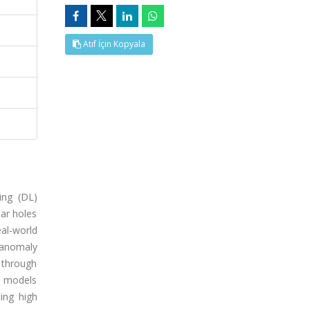
Atıf İçin Kopyala
ing (DL)
lar holes
al-world
 anomaly
s through
he models
ing high