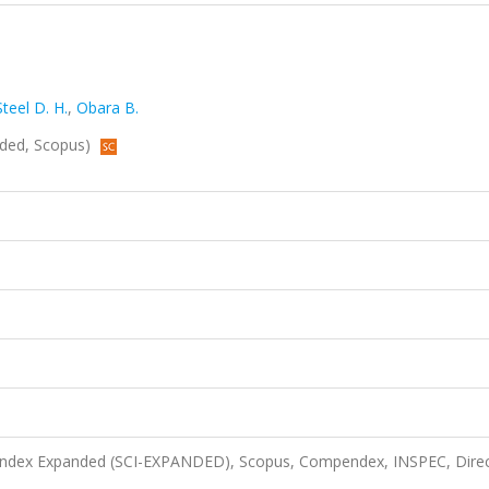
Steel D. H.
,
Obara B.
anded, Scopus)
n Index Expanded (SCI-EXPANDED), Scopus, Compendex, INSPEC, Dire