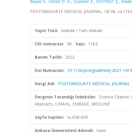
Beyaz S.
,
Cimsir D. O.
,
Sozener Z.
,
SOYYİĞİT Ş.
,
Erkeko
POSTGRADUATE MEDICAL JOURNAL, cilt.98, sa.1163, 
Yayın Türü:
Makale / Tam Makale
Cilt numarası:
98
Sayı:
1163
Basım Tarihi:
2022
Doi Numarası:
10.1136/postgradmedj-2021-141
Dergi Adı:
POSTGRADUATE MEDICAL JOURNAL
Derginin Tarandığı İndeksler:
Science Citation
Abstracts, CINAHL, EMBASE, MEDLINE
Sayfa Sayıları:
ss.658-659
Ankara Üniversitesi Adresli:
Hayır