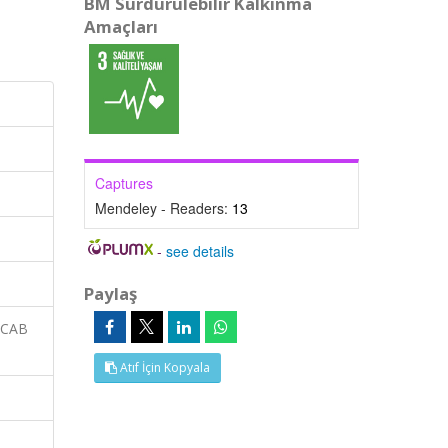
BM Sürdürülebilir Kalkınma
Amaçları
Captures
Mendeley - Readers:
13
-
see details
Paylaş
 CAB
Atıf İçin Kopyala