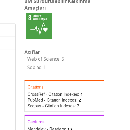
BM Sürdürülebilir Kalkınma
Amaçları
Atıflar
Web of Science: 5
Sobiad: 1
Citations
CrossRef - Citation Indexes:
4
PubMed - Citation Indexes:
2
Scopus - Citation Indexes:
7
Captures
Mendeley - Readers:
16