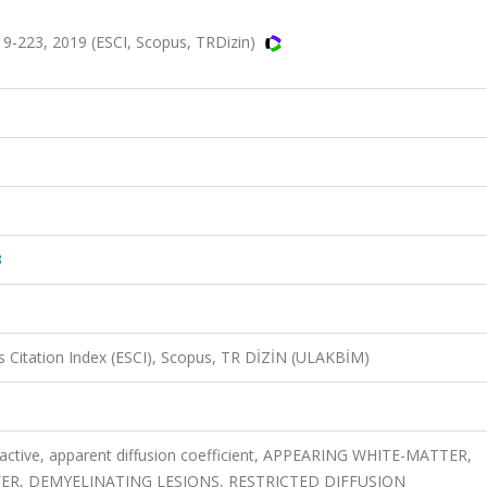
9-223, 2019 (ESCI, Scopus, TRDizin)
3
 Citation Index (ESCI), Scopus, TR DİZİN (ULAKBİM)
s, active, apparent diffusion coefficient, APPEARING WHITE-MATTER,
ER, DEMYELINATING LESIONS, RESTRICTED DIFFUSION