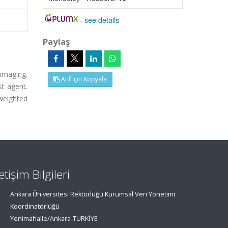
-
see details
Paylaş
imaging.
Atıf İçin Kopyala
st agent.
weighted
letişim Bilgileri
Ankara Üniversitesi Rektörlüğü Kurumsal Veri Yönetimi
Koordinatörlüğü
Yenimahalle/Ankara-TÜRKİYE