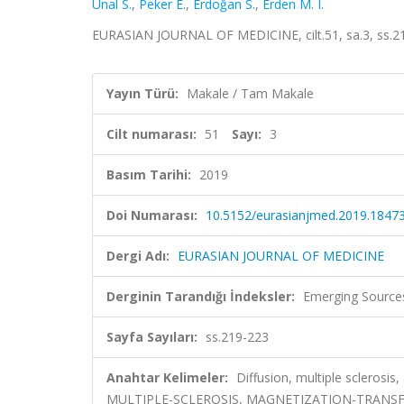
Ünal S.
,
Peker E.
,
Erdoğan S.
,
Erden M. I.
EURASIAN JOURNAL OF MEDICINE, cilt.51, sa.3, ss.21
Yayın Türü:
Makale / Tam Makale
Cilt numarası:
51
Sayı:
3
Basım Tarihi:
2019
Doi Numarası:
10.5152/eurasianjmed.2019.1847
Dergi Adı:
EURASIAN JOURNAL OF MEDICINE
Derginin Tarandığı İndeksler:
Emerging Sources
Sayfa Sayıları:
ss.219-223
Anahtar Kelimeler:
Diffusion, multiple sclerosi
MULTIPLE-SCLEROSIS, MAGNETIZATION-TRANSF