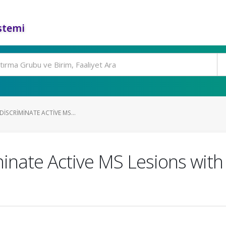
stemi
 DISCRIMINATE ACTIVE MS...
riminate Active MS Lesions wit