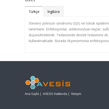
Türkçe
İngilizce
Stevens-Johnson sendromu (SJS) ve toksik epidermal 
tanımlanır. Enfeksiyonlar, antikonvülzan ilaçlar, su
düşünülmektedir. Tedavisinde destek tedavisine e
kullanılmaktadır. Burada M.penumonia enfeksiyonu i
Ana Sayfa
|
AVESİS Hakkında
|
İletişim