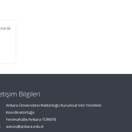
olarak
letişim Bilgileri
Ankara Üniversitesi Rektörlüğü Kurumsal Veri Yönetimi
Koordinatörlüğü
Yenimahalle/Ankara-TÜRKİYE
avesis@ankara.edu.tr