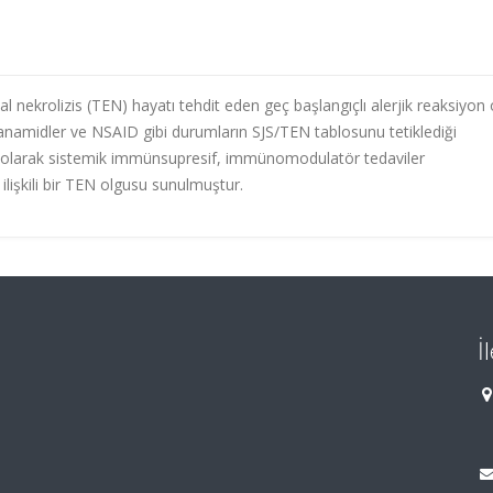
nekrolizis (TEN) hayatı tehdit eden geç başlangıçlı alerjik reaksiyon 
lfanamidler ve NSAID gibi durumların SJS/TEN tablosunu tetiklediği
k olarak sistemik immünsupresif, immünomodulatör tedaviler
lişkili bir TEN olgusu sunulmuştur.
İ