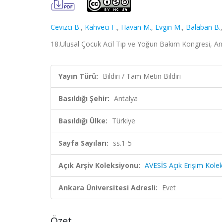
Cevizci B.
,
Kahveci F.
,
Havan M.
,
Evgin M.
,
Balaban B.
18.Ulusal Çocuk Acil Tıp ve Yoğun Bakım Kongresi, Ant
Yayın Türü:
Bildiri / Tam Metin Bildiri
Basıldığı Şehir:
Antalya
Basıldığı Ülke:
Türkiye
Sayfa Sayıları:
ss.1-5
Açık Arşiv Koleksiyonu:
AVESİS Açık Erişim Kole
Ankara Üniversitesi Adresli:
Evet
Özet