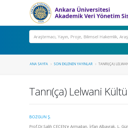
Ankara Üniversitesi
Akademik Veri Yönetim Si
Ara
ANA SAYFA
SON EKLENEN YAYINLAR
TANRI(ÇA) LELWAN
Tanrı(ça) Lelwani Kültü
BOZGUN Ş.
Prof.Dr.Salih ÇEÇEN'e Armağan, İrfan Albayrak, L. Gür