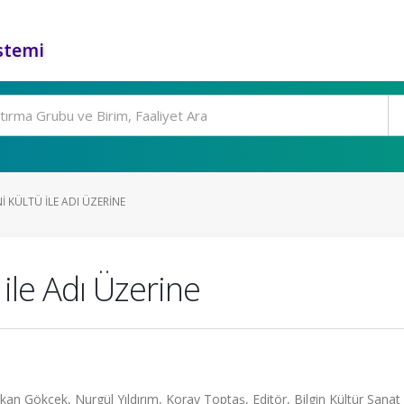
stemi
I KÜLTÜ ILE ADI ÜZERINE
 ile Adı Üzerine
kan Gökçek, Nurgül Yıldırım, Koray Toptaş, Editör, Bilgin Kültür Sanat