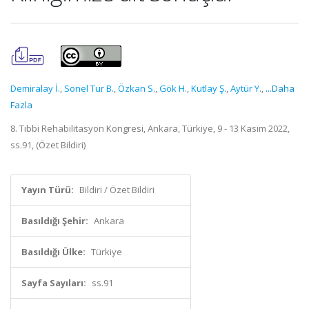
Demiralay İ.
,
Sonel Tur B.
,
Özkan S.
,
Gök H.
,
Kutlay Ş.
,
Aytür Y.
,
...Daha
Fazla
8. Tıbbi Rehabilitasyon Kongresi, Ankara, Türkiye, 9 - 13 Kasım 2022,
ss.91, (Özet Bildiri)
Yayın Türü:
Bildiri / Özet Bildiri
Basıldığı Şehir:
Ankara
Basıldığı Ülke:
Türkiye
Sayfa Sayıları:
ss.91