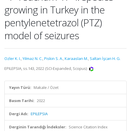
growing in Turkey in the
pentylenetetrazol (PTZ)
model of seizures
Ozler K. I.
,
Yilmaz N. C.
,
Piskin S. A.
,
Karaaslan M.
,
Saltan İşcan H. G.
EPILEPSIA, ss.143, 2022 (SCI-Expanded, Scopus)
Yayın Türü:
Makale / Özet
Basım Tarihi:
2022
Dergi Adı:
EPILEPSIA
Derginin Tarandığı İndeksler:
Science Citation Index