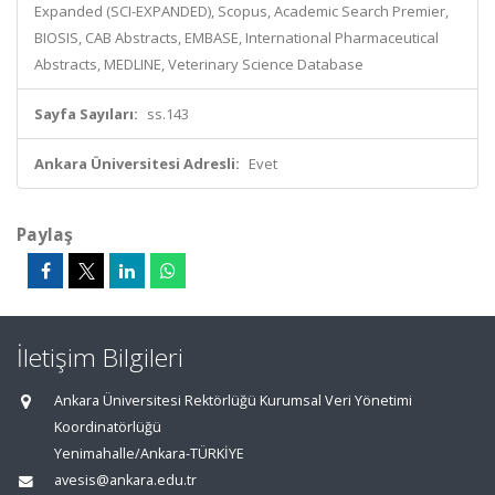
Expanded (SCI-EXPANDED), Scopus, Academic Search Premier,
BIOSIS, CAB Abstracts, EMBASE, International Pharmaceutical
Abstracts, MEDLINE, Veterinary Science Database
Sayfa Sayıları:
ss.143
Ankara Üniversitesi Adresli:
Evet
Paylaş
İletişim Bilgileri
Ankara Üniversitesi Rektörlüğü Kurumsal Veri Yönetimi
Koordinatörlüğü
Yenimahalle/Ankara-TÜRKİYE
avesis@ankara.edu.tr