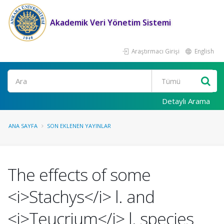
Akademik Veri Yönetim Sistemi
Araştırmacı Girişi
English
Ara
Detaylı Arama
ANA SAYFA
SON EKLENEN YAYINLAR
The effects of some
<i>Stachys</i> l. and
<i>Teucrium</i> l. species