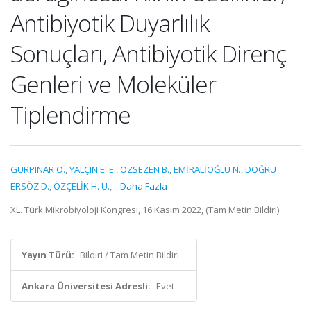
Antibiyotik Duyarlılık
Sonuçları, Antibiyotik Direnç
Genleri ve Moleküler
Tiplendirme
GÜRPINAR Ö.
,
YALÇIN E. E.
,
ÖZSEZEN B.
,
EMİRALİOĞLU N.
,
DOĞRU
ERSÖZ D.
,
ÖZÇELİK H. U.
,
...Daha Fazla
XL. Türk Mikrobiyoloji Kongresi, 16 Kasım 2022, (Tam Metin Bildiri)
Yayın Türü:
Bildiri / Tam Metin Bildiri
Ankara Üniversitesi Adresli:
Evet