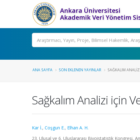
Ankara Üniversitesi
Akademik Veri Yönetim Si
Ara
ANA SAYFA
SON EKLENEN YAYINLAR
SAĞKALIM ANALIZI
Sağkalım Analizi için 
Kar İ.
,
Coşgun E.
,
Elhan A. H.
23. Ulusal ve 6. Uluslararası Biyoistatistik Kongresi, A