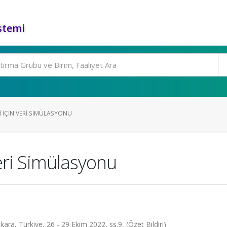
stemi
 IÇIN VERI SIMÜLASYONU
Veri Simülasyonu
nkara, Türkiye, 26 - 29 Ekim 2022, ss.9, (Özet Bildiri)