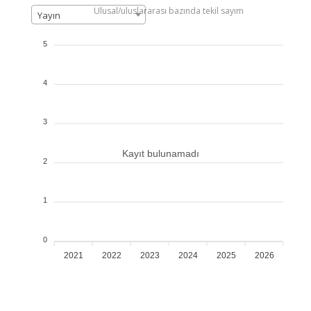
Ulusal/uluslararası bazında tekil sayım
Yayın
5
4
3
Kayıt bulunamadı
2
1
0
2021
2022
2023
2024
2025
2026