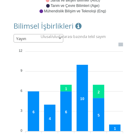
Sanat ve Beşeri Bilimler (Ahci)
Tarım ve Çevre Bilimleri (Age)
Mühendislik Bilişim ve Teknoloji (Eng)
Bilimsel İşbirlikleri
Ulusal/uluslararası bazında tekil sayım
Yayın
12
9
1
6
2
10
3
6
6
5
4
1
0