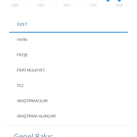
1980
1992
2003
2015
2026
ÖZET
YAYIN
PROJE
FIKRI MÜLKIYET
TEZ
ARAŞTIRMACILAR
ARAŞTIRMA ALANLARI
Genel Bakış