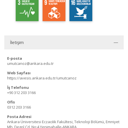
İletişim
E-posta
umutcanoz@ankara.edu.tr
Web Sayfası
https://avesis.ankara.edu.tr/umutcanoz
İş Telefonu
+90 312 203 3166
Ofis
0312 203 3166
Posta Adresi
Ankara Üniversitesi Eczacılık Fakültesi, Teknoloji Bölümü, Emniyet
Mh. Degol Cd. No:4 Yenimahalle-ANKARA