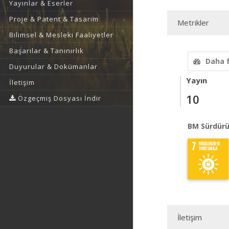
Yayınlar & Eserler
Proje & Patent & Tasarım
Metrikler
Bilimsel & Mesleki Faaliyetler
Başarılar & Tanınırlık
Daha 
Duyurular & Dokümanlar
Yayın
İletişim
10
Özgeçmiş Dosyası İndir
BM Sürdürü
İletişim