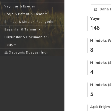
Yayınlar & Eserler
Daha 
Proje & Patent & Tasarım
Yayın
Bilimsel & Mesleki Faaliyetler
148
Başarılar & Tanınırlık
Duyurular & Dokümanlar
H-İndeks (
İletişim
8
Özgeçmiş Dosyası İndir
H-İndeks (
4
H-İndeks (
5
Açık Erişim