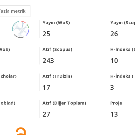
fazla metrik
Yayın (WoS)
Yayın (Sco
25
26
WoS)
Atıf (Scopus)
H-İndeks (
243
10
Scholar)
Atıf (TrDizin)
H-İndeks (
17
3
Sobiad)
Atıf (Diğer Toplam)
Proje
27
13