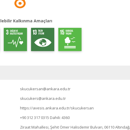
lebilir Kalkınma Amaçları
skucukersan@ankara.edu.tr
skucukers@ankara.edu.tr
https://avesis.ankara.edu.tr/skucukersan
+90 312 317 0315
Dahili: 4360
Ziraat Mahallesi, Şehit Ömer Halisdemir Bulvarı, 06110 Altında