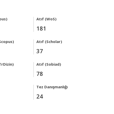
pus)
Atıf (WoS)
181
Scopus)
Atıf (Scholar)
37
TrDizin)
Atıf (Sobiad)
78
Tez Danışmanlığı
24