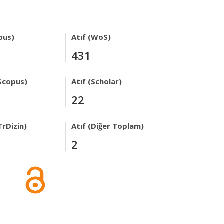
pus)
Atıf (WoS)
431
Scopus)
Atıf (Scholar)
22
TrDizin)
Atıf (Diğer Toplam)
2