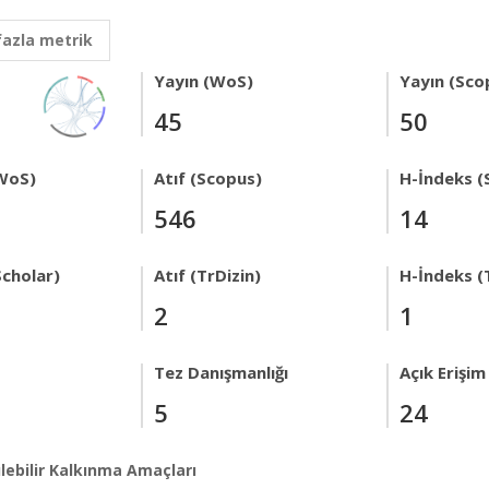
fazla metrik
Yayın (WoS)
Yayın (Sco
45
50
WoS)
Atıf (Scopus)
H-İndeks (
546
14
Scholar)
Atıf (TrDizin)
H-İndeks (
2
1
Tez Danışmanlığı
Açık Erişim
5
24
lebilir Kalkınma Amaçları