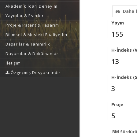
Akademik İdari Deneyim
Daha 
Yayınlar & Eserler
Yayın
Proje & Patent & Tasarım
155
Bilimsel & Mesleki Faaliyetler
Başarılar & Tanınırlık
H-İndeks (
Duyurular & Dokümanlar
13
İletişim
Özgeçmiş Dosyası İndir
H-İndeks (
3
Proje
5
BM Sürdürü