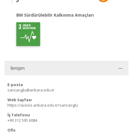
BM Sürdürülebilir Kalkınma Amaçları
İletişim
E-posta
saricaoglu@ankara.edu.tr
Web Sayfası
https://avesis.ankara.edu.tr/saricaoglu
İş Telefonu
+90 312 595 6084
Ofis