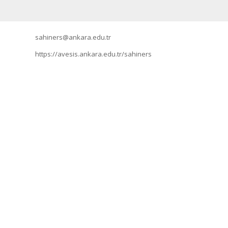
sahiners@ankara.edu.tr
https://avesis.ankara.edu.tr/sahiners