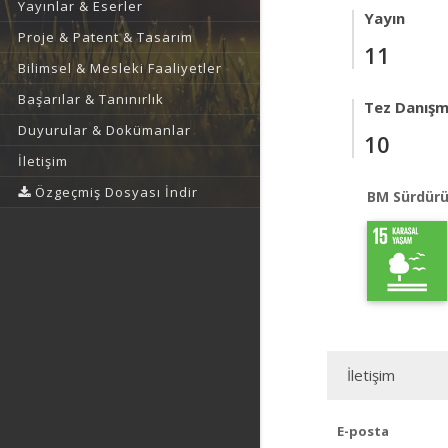
Yayınlar & Eserler
Yayın
Proje & Patent & Tasarım
11
Bilimsel & Mesleki Faaliyetler
Başarılar & Tanınırlık
Tez Danışm
Duyurular & Dokümanlar
10
İletişim
Özgeçmiş Dosyası İndir
BM Sürdürü
İletişim
E-posta