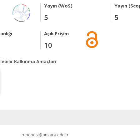
Yayın (WoS)
Yayın (Sco
5
5
anlığı
Açık Erişim
10
lebilir Kalkınma Amaçları
rubendiz@ankara.edu.tr