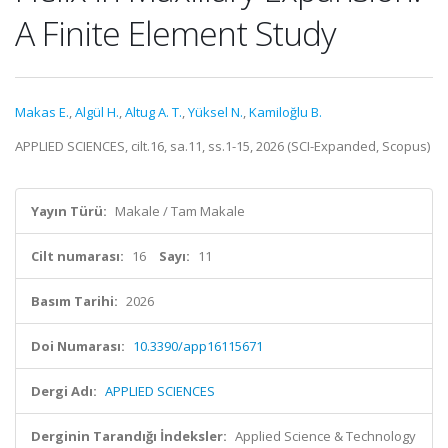
A Finite Element Study
Makas E.
,
Algül H.
,
Altug A. T.
,
Yüksel N.
,
Kamiloğlu B.
APPLIED SCIENCES, cilt.16, sa.11, ss.1-15, 2026 (SCI-Expanded, Scopus)
Yayın Türü:
Makale / Tam Makale
Cilt numarası:
16
Sayı:
11
Basım Tarihi:
2026
Doi Numarası:
10.3390/app16115671
Dergi Adı:
APPLIED SCIENCES
Derginin Tarandığı İndeksler:
Applied Science & Technology