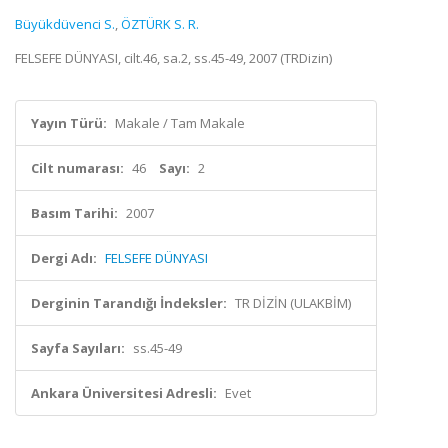
Büyükdüvenci S.
,
ÖZTÜRK S. R.
FELSEFE DÜNYASI, cilt.46, sa.2, ss.45-49, 2007 (TRDizin)
Yayın Türü:
Makale / Tam Makale
Cilt numarası:
46
Sayı:
2
Basım Tarihi:
2007
Dergi Adı:
FELSEFE DÜNYASI
Derginin Tarandığı İndeksler:
TR DİZİN (ULAKBİM)
Sayfa Sayıları:
ss.45-49
Ankara Üniversitesi Adresli:
Evet