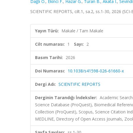
Dağlı Ö.
,
Ekinci F.
,
Hazar G.
,
Turan B.
,
Akata I.
,
Sevindi
SCIENTIFIC REPORTS, cilt.1, sa.2, ss.1-30, 2026 (SC
Yayın Türü:
Makale / Tam Makale
Cilt numarası:
1
Sayı:
2
Basım Tarihi:
2026
Doi Numarası:
10.1038/s41598-026-61660-x
Dergi Adı:
SCIENTIFIC REPORTS
Derginin Tarandığı İndeksler:
Academic Search 
Science Database (ProQuest), Biomedical Referenc
Collection (ProQuest), Scopus, Science Citation 
MEDLINE, Directory of Open Access Journals, Zool
Sayfa Sayıları:
ss.1-30