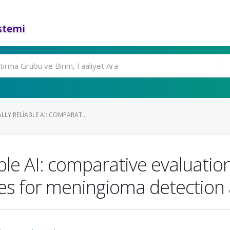
stemi
LY RELIABLE AI: COMPARAT...
iable AI: comparative evaluati
res for meningioma detectio