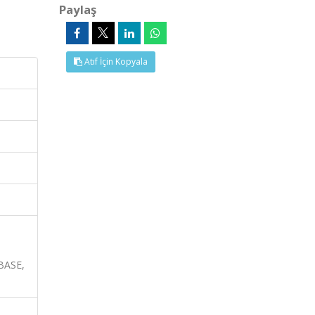
Paylaş
Atıf İçin Kopyala
MBASE,