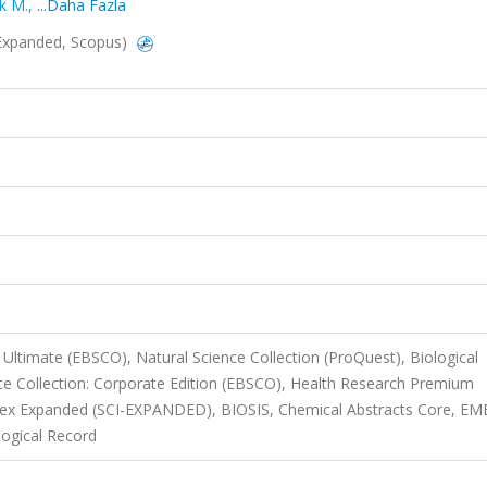
k M.
,
...Daha Fazla
I-Expanded, Scopus)
Ultimate (EBSCO), Natural Science Collection (ProQuest), Biological
e Collection: Corporate Edition (EBSCO), Health Research Premium
Index Expanded (SCI-EXPANDED), BIOSIS, Chemical Abstracts Core, E
ogical Record