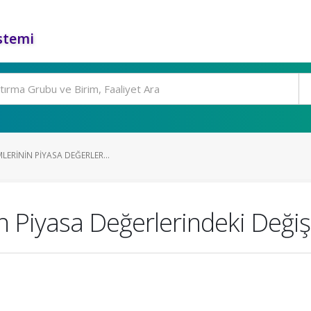
stemi
LERININ PIYASA DEĞERLER...
n Piyasa Değerlerindeki Değiş