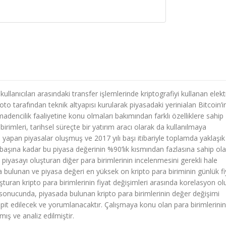
ullanıcıları arasındaki transfer işlemlerinde kriptografiyi kullanan elek
oto tarafından teknik altyapısı kurularak piyasadaki yerinialan Bitcoin’i
madencilik faaliyetine konu olmaları bakımından farklı özelliklere sahip
birimleri, tarihsel süreçte bir yatırım aracı olarak da kullanılmaya
 yapan piyasalar oluşmuş ve 2017 yılı başı itibariyle toplamda yaklaşık
lı başına kadar bu piyasa değerinin %90’lık kısmından fazlasına sahip ol
 piyasayı oluşturan diğer para birimlerinin incelenmesini gerekli hale
a bulunan ve piyasa değeri en yüksek on kripto para biriminin günlük fi
şturan kripto para birimlerinin fiyat değişimleri arasında korelasyon ol
 sonucunda, piyasada bulunan kripto para birimlerinin değer değişimi
spit edilecek ve yorumlanacaktır. Çalışmaya konu olan para birimlerinin
mış ve analiz edilmiştir.