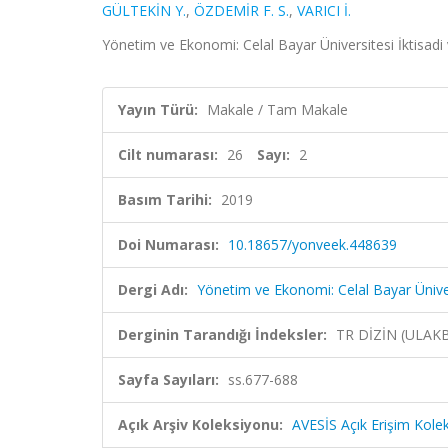
GÜLTEKİN Y.
,
ÖZDEMİR F. S.
,
VARICI İ.
Yönetim ve Ekonomi: Celal Bayar Üniversitesi İktisadi v
Yayın Türü:
Makale / Tam Makale
Cilt numarası:
26
Sayı:
2
Basım Tarihi:
2019
Doi Numarası:
10.18657/yonveek.448639
Dergi Adı:
Yönetim ve Ekonomi: Celal Bayar Üniversi
Derginin Tarandığı İndeksler:
TR DİZİN (ULAK
Sayfa Sayıları:
ss.677-688
Açık Arşiv Koleksiyonu:
AVESİS Açık Erişim Kole