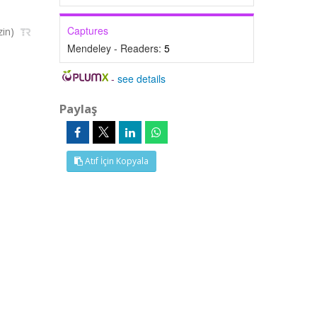
Captures
zin)
Mendeley - Readers:
5
-
see details
Paylaş
Atıf İçin Kopyala