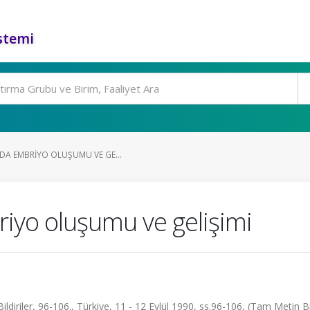
stemi
NDA EMBRIYO OLUŞUMU VE GE...
riyo oluşumu ve gelişimi
ldiriler, 96-106., Türkiye, 11 - 12 Eylül 1990, ss.96-106, (Tam Metin Bil