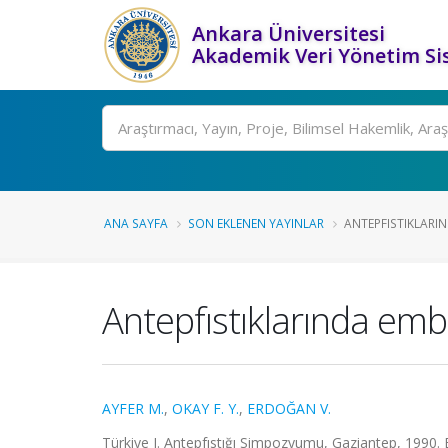
Ankara Üniversitesi
Akademik Veri Yönetim Si
Ara
ANA SAYFA
SON EKLENEN YAYINLAR
ANTEPFISTIKLARI
Antepfıstıklarında emb
AYFER M.
,
OKAY F. Y.
,
ERDOĞAN V.
Türkiye I. Antepfıstığı Simpozyumu, Gaziantep, 1990. Bi