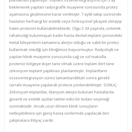
planlaması yapılmıştır. İmplant osseoentegrasyonu için 3 ay
beklenerek yapılan radyografik muayene sonrasında protez
aşamasına geçilmesine karar verilmiştir. 7 aylık takip süresinde
hastanın herhangi bir estetik veya fonksiyonel şikayeti olmayıp
halen protezini kullanabilmektedir. Olgu 2: 63 yaşında, sistemik
rahatsızlığı bulunmayan kadın hasta dental implant içerisindeki
metal bileşenlerin tamamına alerjisi olduğu ve sabit bir protez
kullanmak istediği için kliniğimize başvurmuştur. Radyolojik ve
yapılan klinik muayene sonucunda sağ ve sol maksilla
posterior bölgeye ikişer tane olmak üzere toplam dört tane
zirkonyum implant yapılması planlanmıştır. İmplantların
osseoentegrasyon süreci tamamlandıktan sonra gerekli
cerrahi muayene yapılarak proteze yönlendirilmiştir. SONUÇ:
Zirkonyum implantlar, titanyum alerjisi bulunan hastalarda
güvenli ve estetik açıdan tatmin edici bir tedavi seçeneği
sunmaktadır. Ancak uzun dönem klinik sonuçların
netleşebilmesi için geniş hasta serilerinde yapılacak ileri
çalışmalara ihtiyaç vardır.