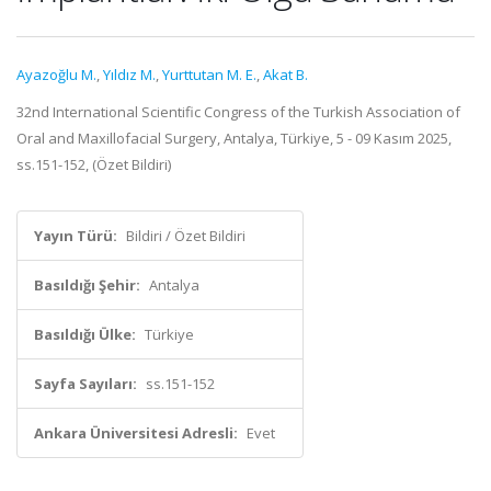
Ayazoğlu M.
,
Yıldız M.
,
Yurttutan M. E.
,
Akat B.
32nd International Scientific Congress of the Turkish Association of
Oral and Maxillofacial Surgery, Antalya, Türkiye, 5 - 09 Kasım 2025,
ss.151-152, (Özet Bildiri)
Yayın Türü:
Bildiri / Özet Bildiri
Basıldığı Şehir:
Antalya
Basıldığı Ülke:
Türkiye
Sayfa Sayıları:
ss.151-152
Ankara Üniversitesi Adresli:
Evet