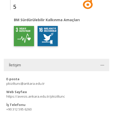
5
BM Sürdürülebilir Kalkınma Amaçları
İletişim
E-posta
pkiziltunc@ankara.edu.tr
Web Sayfası
https://avesis.ankara.edu.tr/pkiziltunc
İş Telefonu
+90 312 595 6260