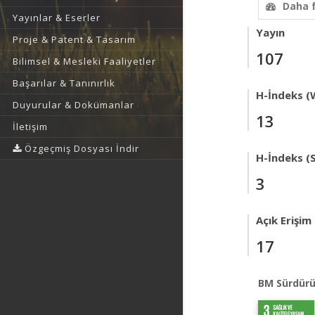
Daha 
Yayınlar & Eserler
Yayın
Proje & Patent & Tasarım
107
Bilimsel & Mesleki Faaliyetler
Başarılar & Tanınırlık
H-İndeks (
Duyurular & Dokümanlar
13
İletişim
Özgeçmiş Dosyası İndir
H-İndeks (
3
Açık Erişim
17
BM Sürdürü