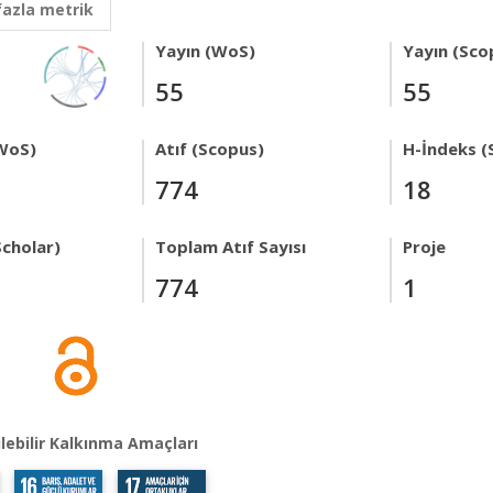
fazla metrik
Yayın (WoS)
Yayın (Sco
55
55
WoS)
Atıf (Scopus)
H-İndeks (
774
18
Scholar)
Toplam Atıf Sayısı
Proje
774
1
lebilir Kalkınma Amaçları