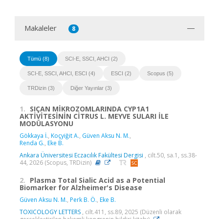
Makaleler
8
Tümü (8)
SCI-E, SSCI, AHCI (2)
SCI-E, SSCI, AHCI, ESCI (4)
ESCI (2)
Scopus (5)
TRDizin (3)
Diğer Yayınlar (3)
1.
SIÇAN MİKROZOMLARINDA CYP1A1
AKTİVİTESİNİN CİTRUS L. MEYVE SULARI İLE
MODÜLASYONU
Gökkaya İ.
,
Koçyiğit A.
,
Güven Aksu N. M.
,
Renda G.
,
Eke B.
Ankara Üniversitesi Eczacılık Fakültesi Dergisi
, cilt.50, sa.1, ss.38-
44, 2026 (Scopus, TRDizin)
2.
Plasma Total Sialic Acid as a Potential
Biomarker for Alzheimer's Disease
Güven Aksu N. M.
,
Perk B. Ö.
,
Eke B.
TOXICOLOGY LETTERS
, cilt.411, ss.89, 2025 (Düzenli olarak