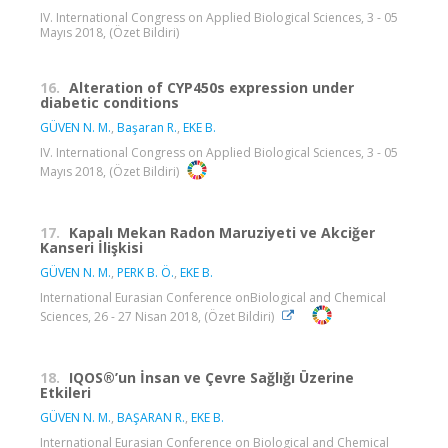
IV. International Congress on Applied Biological Sciences, 3 - 05
Mayıs 2018, (Özet Bildiri)
16.
Alteration of CYP450s expression under
diabetic conditions
GÜVEN N. M.
,
Başaran R.
,
EKE B.
IV. International Congress on Applied Biological Sciences, 3 - 05
Mayıs 2018, (Özet Bildiri)
17.
Kapalı Mekan Radon Maruziyeti ve Akciğer
Kanseri İlişkisi
GÜVEN N. M.
,
PERK B. Ö.
,
EKE B.
International Eurasian Conference onBiological and Chemical
Sciences, 26 - 27 Nisan 2018, (Özet Bildiri)
18.
IQOS®’un İnsan ve Çevre Sağlığı Üzerine
Etkileri
GÜVEN N. M.
,
BAŞARAN R.
,
EKE B.
International Eurasian Conference on Biological and Chemical