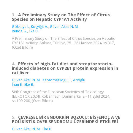
3.
A Preliminary Study on The Effect of Citrus
Species on Hepatic CYP1A1 Activity
Gökkaya İ.
,
Koçyiğit A.
,
Güven Aksu N. M.
,
Renda G.
,
Eke B.
A Preliminary Study on The Effect of Citrus Species on Hepatic
CYP1A1 Activity, Ankara, Türkiye, 25 - 28 Haziran 2024, ss.317,
(Özet Bildiri)
4.
Effects of high-fat diet and streptozotocin-
induced diabetes on CYP2E1 protein expression in
rat liver
Güven Aksu N. M.
,
Karaömerlioğlu İ.
,
Arıoğlu
İnan E.
,
Eke B.
58th Congress of the European Societies of Toxicology
(EUROTOX 2024), Kobenhavn, Danimarka, 8 - 11 Eylül 2024,
ss.199-200, (Özet Bildiri)
5.
ÇEVRESEL BİR ENDOKRİN BOZUCU: BİSFENOL A VE
POLİKİSTİK OVER SENDROMU ÜZERİNDEKİ ETKİLERİ
Güven Aksu N. M.
,
Eke B.