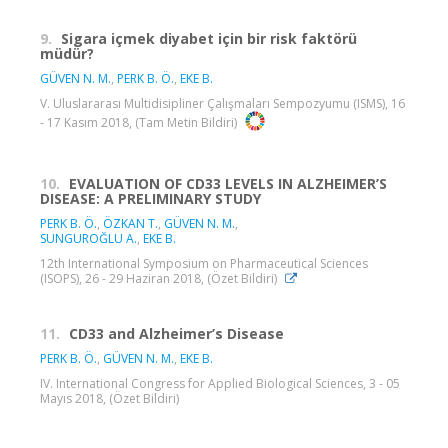
9.
Sigara içmek diyabet için bir risk faktörü
müdür?
GÜVEN N. M.
,
PERK B. Ö.
,
EKE B.
V. Uluslararası Multidisipliner Çalışmaları Sempozyumu (ISMS), 16
- 17 Kasım 2018, (Tam Metin Bildiri)
10.
EVALUATION OF CD33 LEVELS IN ALZHEIMER’S
DISEASE: A PRELIMINARY STUDY
PERK B. Ö.
,
ÖZKAN T.
,
GÜVEN N. M.
,
SUNGUROĞLU A.
,
EKE B.
12th International Symposium on Pharmaceutical Sciences
(ISOPS), 26 - 29 Haziran 2018, (Özet Bildiri)
11.
CD33 and Alzheimer’s Disease
PERK B. Ö.
,
GÜVEN N. M.
,
EKE B.
IV. International Congress for Applied Biological Sciences, 3 - 05
Mayıs 2018, (Özet Bildiri)