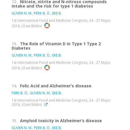
12.
Nitrate, nitrite and N-nitroso compounds
intake and the risk for type 1 diabetes
GÜVEN N. M.
,
PERK B. Ö.
,
EKE B.
1st International Food and Medicine Congress, 24 - 27 Mayıs
2018, (Özet Bildiri)
13.
The Role of Vitamin D in Type 1 Type 2
Diabetes
GÜVEN N. M.
,
PERK B. Ö.
,
EKE B.
1st International Food and Medicine Congress, 24 - 27 Mayıs
2018, (Özet Bildiri)
14.
Folic Acid and Alzheimer’s disease
PERK B. Ö.
,
GÜVEN N. M.
,
EKE B.
1st International Food and Medicine Congress, 24 - 27 Mayıs
2018, (Özet Bildiri)
15.
Amyloid toxicity in Alzheimer’s disease
GÜVEN N. M.
,
PERK B. Ö.
,
EKE B.