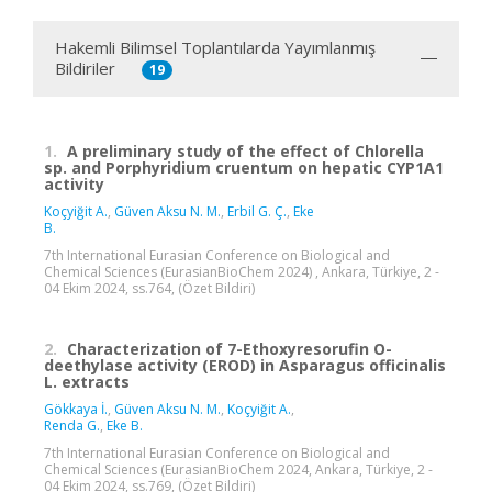
Hakemli Bilimsel Toplantılarda Yayımlanmış
Bildiriler
19
1.
A preliminary study of the effect of Chlorella
sp. and Porphyridium cruentum on hepatic CYP1A1
activity
Koçyiğit A.
,
Güven Aksu N. M.
,
Erbil G. Ç.
,
Eke
B.
7th International Eurasian Conference on Biological and
Chemical Sciences (EurasianBioChem 2024) , Ankara, Türkiye, 2 -
04 Ekim 2024, ss.764, (Özet Bildiri)
2.
Characterization of 7-Ethoxyresorufin O-
deethylase activity (EROD) in Asparagus officinalis
L. extracts
Gökkaya İ.
,
Güven Aksu N. M.
,
Koçyiğit A.
,
Renda G.
,
Eke B.
7th International Eurasian Conference on Biological and
Chemical Sciences (EurasianBioChem 2024, Ankara, Türkiye, 2 -
04 Ekim 2024, ss.769, (Özet Bildiri)