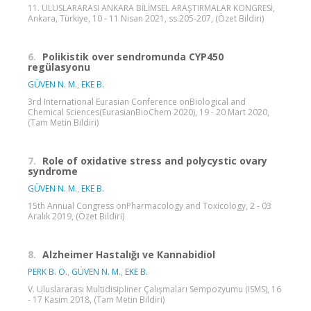
11. ULUSLARARASI ANKARA BİLİMSEL ARAŞTIRMALAR KONGRESİ,
Ankara, Türkiye, 10 - 11 Nisan 2021, ss.205-207, (Özet Bildiri)
6.
Polikistik over sendromunda CYP450
regülasyonu
GÜVEN N. M.
,
EKE B.
3rd International Eurasian Conference onBiological and
Chemical Sciences(EurasianBioChem 2020), 19 - 20 Mart 2020,
(Tam Metin Bildiri)
7.
Role of oxidative stress and polycystic ovary
syndrome
GÜVEN N. M.
,
EKE B.
15th Annual Congress onPharmacology and Toxicology, 2 - 03
Aralık 2019, (Özet Bildiri)
8.
Alzheimer Hastalığı ve Kannabidiol
PERK B. Ö.
,
GÜVEN N. M.
,
EKE B.
V. Uluslararası Multidisipliner Çalışmaları Sempozyumu (ISMS), 16
- 17 Kasım 2018, (Tam Metin Bildiri)