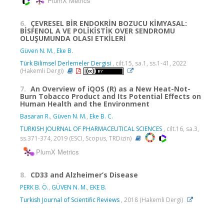
PlumX Metrics
6.
ÇEVRESEL BİR ENDOKRİN BOZUCU KİMYASAL:
BİSFENOL A VE POLİKİSTİK OVER SENDROMU
OLUŞUMUNDA OLASI ETKİLERİ
Güven N. M.
,
Eke B.
Türk Bilimsel Derlemeler Dergisi
, cilt.15, sa.1, ss.1-41, 2022
(Hakemli Dergi)
7.
An Overview of iQOS (R) as a New Heat-Not-
Burn Tobacco Product and Its Potential Effects on
Human Health and the Environment
Basaran R.
,
Güven N. M.
,
Eke B. C.
TURKISH JOURNAL OF PHARMACEUTICAL SCIENCES
, cilt.16, sa.3,
ss.371-374, 2019 (ESCI, Scopus, TRDizin)
PlumX Metrics
8.
CD33 and Alzheimer’s Disease
PERK B. Ö.
,
GÜVEN N. M.
,
EKE B.
Turkish Journal of Scientific Reviews
, 2018 (Hakemli Dergi)