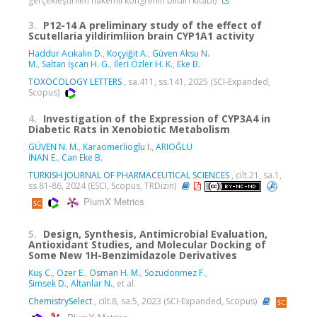
gerçekleştirilen hakemli kongrenin bildiri kitabı)
3.
P12-14 A preliminary study of the effect of
Scutellaria yildirimliion brain CYP1A1 activity
Haddur Acıkalın D.
,
Koçyiğit A.
,
Güven Aksu N.
M.
,
Saltan İşcan H. G.
,
İleri Özler H. K.
,
Eke B.
TOXOCOLOGY LETTERS
, sa.411, ss.141, 2025 (SCI-Expanded,
Scopus)
4.
Investigation of the Expression of CYP3A4 in
Diabetic Rats in Xenobiotic Metabolism
GÜVEN N. M.
,
Karaomerlioglu I.
,
ARIOĞLU
İNAN E.
,
Can Eke B.
TURKISH JOURNAL OF PHARMACEUTICAL SCIENCES
, cilt.21, sa.1,
ss.81-86, 2024 (ESCI, Scopus, TRDizin)
PlumX Metrics
5.
Design, Synthesis, Antimicrobial Evaluation,
Antioxidant Studies, and Molecular Docking of
Some New 1H-Benzimidazole Derivatives
Kuş C.
,
Ozer E.
,
Osman H. M.
,
Sozudonmez F.
,
Simsek D.
,
Altanlar N.
, et al.
ChemistrySelect
, cilt.8, sa.5, 2023 (SCI-Expanded, Scopus)