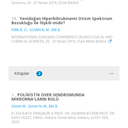
Sciences, 26 - 27 Nisan 2018, (Özet Bildiri)
19.
Yenidoğan Hiperbilirubinemi Otizm Spektrum
Bozukluğu ile İlişkili midir?
PERK B. Ö.
,
GÜVEN N. M.
,
EKE B.
INTERNATIONAL EURASIAN CONFERENCE ON BIOLOGICAL AND
CHEMICAL SCIENCES, 26 - 27 Nisan 2018, (Tam Metin Bildiri)
Kitaplar
2
1.
POLİKİSTİK OVER SENDROMUNDA
MİKRORNA'LARIN ROLÜ
Güven M.
,
Güven N. M.
,
Eke B.
ECZACILIKTA YENİLİKLER 4, PROF. DR. ASUMAN BOZKIR,PROF. DR.
İLKAY YILDIZ, Editör, Ankara Üniversitesi, Ankara, ss.551-560,
2023