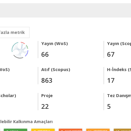
fazla metrik
Yayın (WoS)
Yayın (Sco
66
67
WoS)
Atıf (Scopus)
H-İndeks (
863
17
Scholar)
Proje
Tez Danışm
22
5
lebilir Kalkınma Amaçları