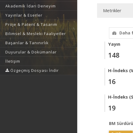
Akademik İdari Deneyim
Metrikler
Yayınlar & Eserler
Proje & Patent & Tasarım
Daha 
Bilimsel & Mesleki Faaliyetler
Başarılar & Tanınırlık
Yayın
Duyurular & Dokümanlar
148
İletişim
H-İndeks (
Özgeçmiş Dosyası İndir
16
H-İndeks (
19
BM Sürdürü