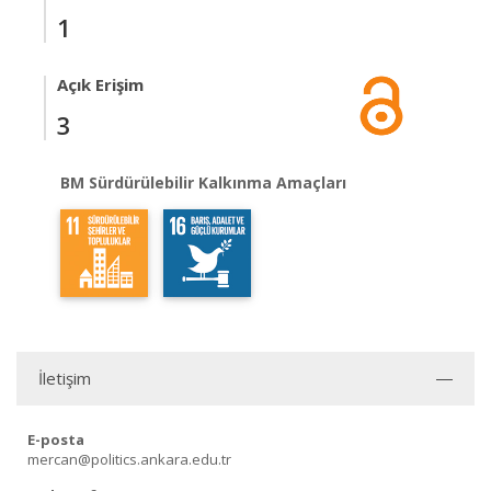
1
Açık Erişim
3
BM Sürdürülebilir Kalkınma Amaçları
İletişim
E-posta
mercan@politics.ankara.edu.tr