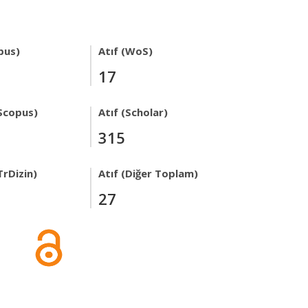
pus)
Atıf (WoS)
17
Scopus)
Atıf (Scholar)
315
TrDizin)
Atıf (Diğer Toplam)
27