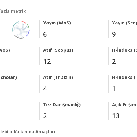
fazla metrik
Yayın (WoS)
Yayın (Sco
6
9
WoS)
Atıf (Scopus)
H-İndeks (
12
2
Scholar)
Atıf (TrDizin)
H-İndeks (
4
1
Tez Danışmanlığı
Açık Erişim
2
13
lebilir Kalkınma Amaçları