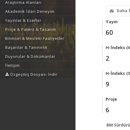
Araştırma Alanları
Daha 
Akademik İdari Deneyim
Yayınlar & Eserler
Yayın
Proje & Patent & Tasarım
60
Bilimsel & Mesleki Faaliyetler
H-İndeks (
Başarılar & Tanınırlık
Duyurular & Dokümanlar
2
İletişim
H-İndeks (
Özgeçmiş Dosyası İndir
9
Proje
6
BM Sürdürü