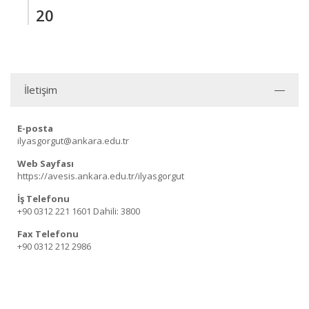
20
İletişim
E-posta
ilyasgorgut@ankara.edu.tr
Web Sayfası
https://avesis.ankara.edu.tr/ilyasgorgut
İş Telefonu
+90 0312 221 1601
Dahili: 3800
Fax Telefonu
+90 0312 212 2986