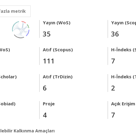
fazla metrik
Yayın (WoS)
Yayın (Sco
35
36
WoS)
Atıf (Scopus)
H-İndeks (
111
7
Scholar)
Atıf (TrDizin)
H-İndeks (
6
2
Sobiad)
Proje
Açık Erişim
4
7
lebilir Kalkınma Amaçları