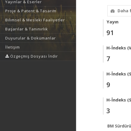
Yayınlar & Eserler
Daha 
Proje & Patent & Tasarım
Bilimsel & Mesleki Faaliyetler
Yayın
Başarılar & Tanınırlık
91
Duyurular & Dokümanlar
İletişim
H-İndeks (
Özgeçmiş Dosyası İndir
7
H-İndeks (
9
H-İndeks (
3
BM Sürdürü