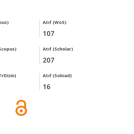
pus)
Atıf (WoS)
107
Scopus)
Atıf (Scholar)
207
TrDizin)
Atıf (Sobiad)
16