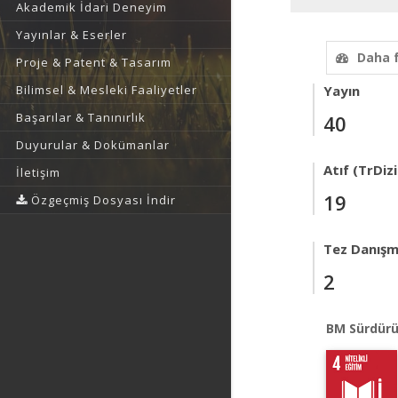
Akademik İdari Deneyim
Yayınlar & Eserler
Daha 
Proje & Patent & Tasarım
Bilimsel & Mesleki Faaliyetler
Yayın
Başarılar & Tanınırlık
40
Duyurular & Dokümanlar
Atıf (TrDizi
İletişim
19
Özgeçmiş Dosyası İndir
Tez Danışm
2
BM Sürdürü