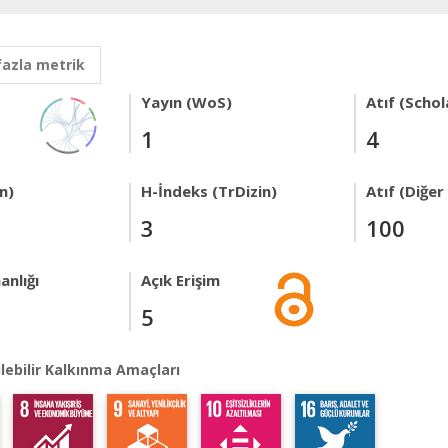
fazla metrik
Yayın (WoS)
Atıf (Schol
1
4
n)
H-İndeks (TrDizin)
Atıf (Diğe
3
100
anlığı
Açık Erişim
5
lebilir Kalkınma Amaçları