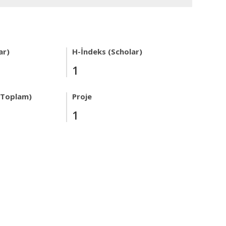
ar)
H-İndeks (Scholar)
1
r Toplam)
Proje
1