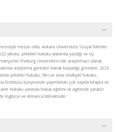
erecesiyle mezun oldu. Ankara Üniversitesi Sosyal Bilimler
22 yılında, şirketler hukuku alanında yazdığı ve oy
 Almanya'nın Freiburg Üniversitesi'nde araştırmacı olarak
alı’nda araştırma görevlisi olarak başladığı görevine, 2023
da şirketler hukuku, fikri ve sınai mülkiyet hukuku,
rma Enstitüsü bünyesinde yayımlanan çok sayıda kitapta ve
icaret Hukuku yanında hukuk eğitimi ve eğitimde yaratıcı
de İngilizce ve Almanca bilmektedir.