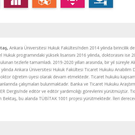
taş,
Ankara Üniversitesi Hukuk Fakültesi’nden 2014 yılında birincilik d
l Hukuk programındaki yüksek lisansını 2016 yılında, doktorasını ise 20
ı bulunan tezlerle tamamladı. 2019-2020 yılları arasında, bir yıl süreyle
 yılında Ankara Üniversitesi Hukuk Fakültesi Ticaret Hukuku Anabilim D
 doktor öğretim üyesi olarak devam etmektedir. Ticaret hukuku kapsamın
lanlarında çalışmaları bulunmaktadır. Banka ve Ticaret Hukuku Araştı
ER Dergisi’nde editör ve editör yardımcılığı görevlerini yürütmüştür. T
en Bektaş, bu alanda TÜBİTAK 1001 projesi yürütmektedir. İleri derece