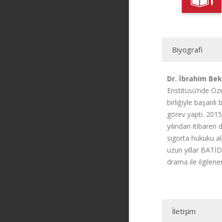
Biyografi
Dr. İbrahim Bek
Enstitüsü’nde Öze
birliğiyle başarıl
görev yaptı. 2015
yılından itibaren
sigorta hukuku a
uzun yıllar BATİD
drama ile ilgilen
İletişim