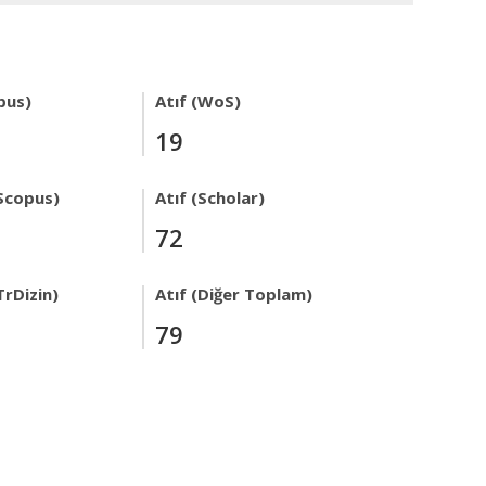
pus)
Atıf (WoS)
19
Scopus)
Atıf (Scholar)
72
TrDizin)
Atıf (Diğer Toplam)
79