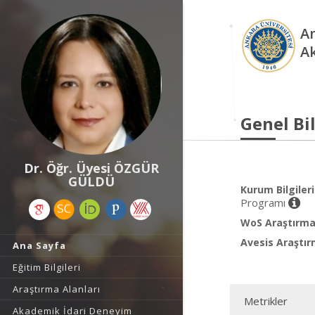
An
A
Genel Bil
Dr. Öğr. Üyesi ÖZGÜR
GÜLDÜ
Kurum Bilgileri
Programı
WoS Araştırma 
Avesis Araştır
Ana Sayfa
Eğitim Bilgileri
Araştırma Alanları
Metrikler
Akademik İdari Deneyim