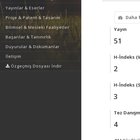
Yayınlar & Eserler
Daha 
Proje & Patent & Tasarım
Bilimsel & Mesleki Faaliyetler
Yayın
Başarılar & Tanınırlık
51
Duyurular & Dokümanlar
İletişim
H-İndeks (
Özgeçmiş Dosyası İndir
2
H-İndeks (
3
Tez Danışm
4