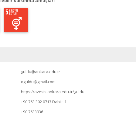
lebilir Kalkınma Amaçları
guldu@ankara.edu.tr
oguldu@gmail.com
https://avesis.ankara.edu.tr/guldu
+90 763 302 0713
Dahili: 1
+90 7633936