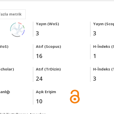
fazla metrik
Yayın (WoS)
Yayın (Sco
3
3
WoS)
Atıf (Scopus)
H-İndeks (
16
1
Scholar)
Atıf (TrDizin)
H-İndeks (
24
3
anlığı
Açık Erişim
10