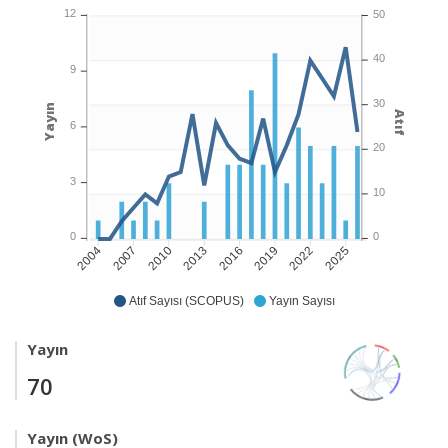
12
50
40
9
30
Yayın
Atıf
6
20
3
10
0
0
2007
2010
2013
2016
2019
2022
2025
2004
Atıf Sayısı (SCOPUS)
Yayın Sayısı
Yayın
70
Yayın (WoS)