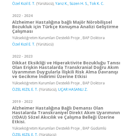
Özel Kızıl E. T.
(Yürütücü),
Yarız K.
,
Süzen H. S.
,
Tok K. C.
2022 - 2024
Alzheimer Hastalığına bağlı Majör Nörobilişsel
Bozukluk için Türkçe Konuşma Analizi Geliştirme
Çalışması
Yükseköğretim Kurumları Destekli Proje , BAP Doktora
Özel Kızıl E. T.
(Yürütücü)
2022 - 2023
Dikkat Eksikliği ve Hiperaktivite Bozukluğu Tanısı
Olan Erişkin Hastalarda Transkranial Doğru Akım
Uyarımının Duygularla İlişkili Risk Alma Davranışı
ve Gecikme İndirimi Üzerine Etkisi
Yükseköğretim Kurumları Destekli Proje , BAP Doktora
ÖZEL KIZIL E. T.
(Yürütücü),
UÇAR HASANLI Z.
2019 - 2022
Alzheimer Hastalığına Bağlı Demansı Olan
Hastalarda Transkraniyel Direkt Akım Uyarımının
(tDAU) Sözel Akıcılık ve Çalışma Belleği Üzerine
Etkisi.
Yükseköğretim Kurumları Destekli Proje , BAP Güdümlü
ÖZEL KIZIL E. T.
(Yürütücü)