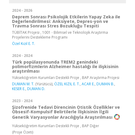
2024 - 2026
Deprem Sonrası Psikolojik Etkilerin Yapay Zeka ile
Değerlendirilmesi: Anksiyete, Depres-yon ve
Travma Sonrası Stres Bozukluğu Tespiti
TÜBİTAK Projesi , 1001 - Bilimsel ve Teknolojik Araştırma
Projelerini Destekleme Programı
Özel Kızıl E. T.
2024 - 2024
Türk popülasyonunda TREM2 genindeki
polimorfizmlerin Alzheimer hastalığı ile ilişkisinin
araştırılması
Yükseköğretim Kurumları Destekli Proje , BAP Araştırma Projesi
DUMAN M. T.
(Yürütücü),
ÖZEL KIZIL E. T.
,
ACAR E.
,
DUMAN B.
,
KESER E.
,
DUMAN D.
2023 - 2024
Şizofrenide Tedavi Direncinin Otistik Özellikler ve
Obsesif-Kompulsif Belirtilerle İlişkisinin İlgili
Genetik Varyasyonlar Aracılığıyla Araştırılması
Yükseköğretim Kurumları Destekli Proje , BAP Diğer
(Proje Özeti)