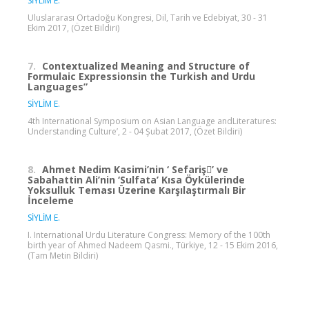
SİYLİM E.
Uluslararası Ortadoğu Kongresi, Dil, Tarih ve Edebiyat, 30 - 31
Ekim 2017, (Özet Bildiri)
7.
Contextualized Meaning and Structure of
Formulaic Expressionsin the Turkish and Urdu
Languages”
SİYLİM E.
4th International Symposium on Asian Language andLiteratures:
Understanding Culture’, 2 - 04 Şubat 2017, (Özet Bildiri)
8.
Ahmet Nedim Kasimi’nin ‘ Sefariş’ ve
Sabahattin Ali’nin ‘Sulfata’ Kısa Öykülerinde
Yoksulluk Teması Üzerine Karşılaştırmalı Bir
İnceleme
SİYLİM E.
I. International Urdu Literature Congress: Memory of the 100th
birth year of Ahmed Nadeem Qasmi., Türkiye, 12 - 15 Ekim 2016,
(Tam Metin Bildiri)