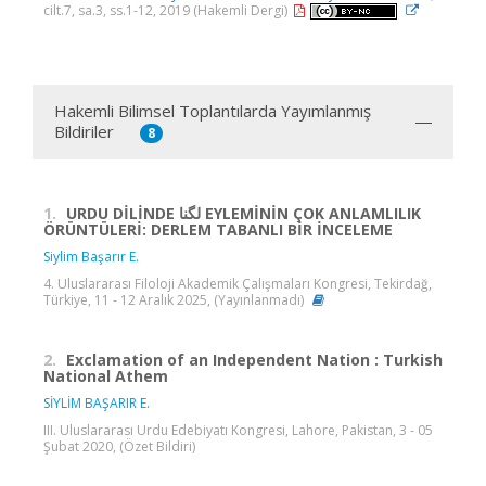
cilt.7, sa.3, ss.1-12, 2019 (Hakemli Dergi)
Hakemli Bilimsel Toplantılarda Yayımlanmış
Bildiriler
8
1.
URDU DİLİNDE لگنا EYLEMİNİN ÇOK ANLAMLILIK
ÖRÜNTÜLERİ: DERLEM TABANLI BİR İNCELEME
Siylim Başarır E.
4. Uluslararası Filoloji Akademik Çalışmaları Kongresi, Tekirdağ,
Türkiye, 11 - 12 Aralık 2025, (Yayınlanmadı)
2.
Exclamation of an Independent Nation : Turkish
National Athem
SİYLİM BAŞARIR E.
III. Uluslararası Urdu Edebiyatı Kongresi, Lahore, Pakistan, 3 - 05
Şubat 2020, (Özet Bildiri)