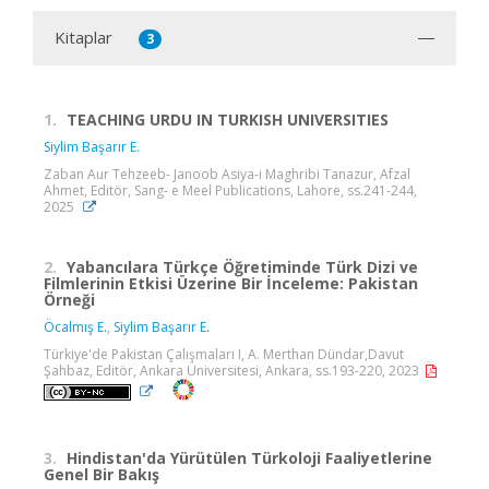
Kitaplar
3
1.
TEACHING URDU IN TURKISH UNIVERSITIES
Siylim Başarır E.
Zaban Aur Tehzeeb- Janoob Asiya-i Maghribi Tanazur, Afzal
Ahmet, Editör, Sang- e Meel Publications, Lahore, ss.241-244,
2025
2.
Yabancılara Türkçe Öğretiminde Türk Dizi ve
Filmlerinin Etkisi Üzerine Bir İnceleme: Pakistan
Örneği
Öcalmış E.
,
Siylim Başarır E.
Türkiye'de Pakistan Çalışmaları I, A. Merthan Dündar,Davut
Şahbaz, Editör, Ankara Üniversitesi, Ankara, ss.193-220, 2023
3.
Hindistan'da Yürütülen Türkoloji Faaliyetlerine
Genel Bir Bakış