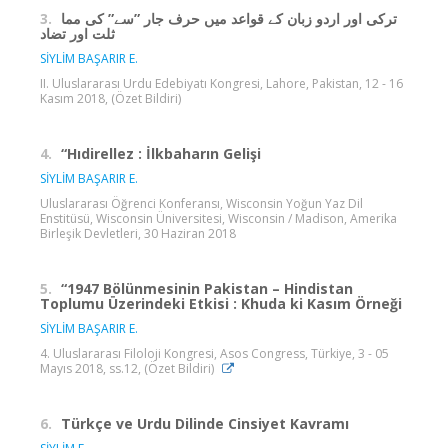
3.
ترکی اور اردو زبان کے قواعد میں حرف جار ”سے” کی مما
ثلت اور تضاد
SİYLİM BAŞARIR E.
II. Uluslararası Urdu Edebiyatı Kongresi, Lahore, Pakistan, 12 - 16
Kasım 2018, (Özet Bildiri)
4.
“Hıdirellez : İlkbaharın Gelişi
SİYLİM BAŞARIR E.
Uluslararası Öğrenci Konferansı, Wisconsin Yoğun Yaz Dil
Enstitüsü, Wisconsin Üniversitesi, Wisconsin / Madison, Amerika
Birleşik Devletleri, 30 Haziran 2018
5.
“1947 Bölünmesinin Pakistan – Hindistan
Toplumu Üzerindeki Etkisi : Khuda ki Kasım Örneği
SİYLİM BAŞARIR E.
4. Uluslararası Filoloji Kongresi, Asos Congress, Türkiye, 3 - 05
Mayıs 2018, ss.12, (Özet Bildiri)
6.
Türkçe ve Urdu Dilinde Cinsiyet Kavramı