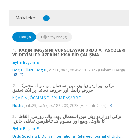
Makaleler
3
Tümü (3)
Diğer Yayınlar (3)
1.
KADIN İMGESİNİ VURGULAYAN URDU ATASÖZLERİ
VE DEYİMLER ÜZERİNE KISA BİR ÇALIŞMA
Siylim Başarır E.
Doğu Dilleri Dergisi
, cilt.10, sa.1, ss.96-111, 2025 (Hakemli Dergi)
2.
ترکی اور اردو زبانوں میں استعمال ہونے والے مشترکہ
حروفِ رابطہ اور حروف فجائیہ پر ایک تحقیق
KİŞMİR A.
,
ÖCALMIŞ E.
,
SİYLİM BAŞARIR E.
Nüsha
, cilt.23, sa.57, ss.188-203, 2023 (Hakemli Dergi)
3.
ترکی اور اردو زبان میں استعمال ہونے والے روزمرہ الفاظ
کا بناوٹ، وضع اور مفہوم کے تناظرمیں تقابلی جائزہ
Siylim Başarır E.
Urdu Scholars kı Dunya International Refereed Journal of Urdu.
,