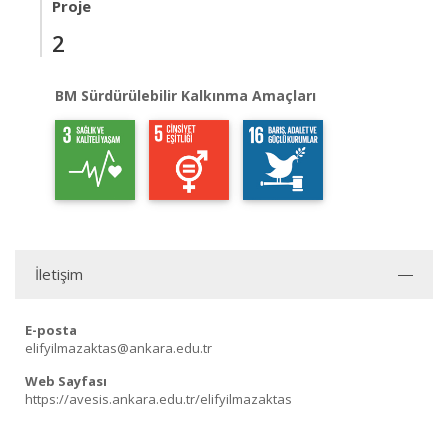
Proje
2
BM Sürdürülebilir Kalkınma Amaçları
İletişim
E-posta
elifyilmazaktas@ankara.edu.tr
Web Sayfası
https://avesis.ankara.edu.tr/elifyilmazaktas