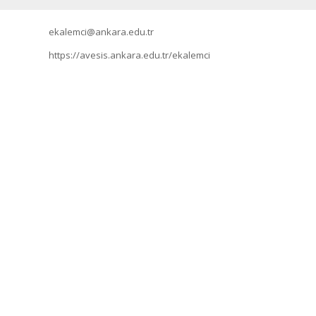
ekalemci@ankara.edu.tr
https://avesis.ankara.edu.tr/ekalemci