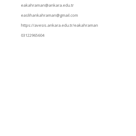
eakahraman@ankara.edu.tr
easlihankahraman@gmail.com
https://avesis.ankara.edu.tr/eakahraman
03122965604