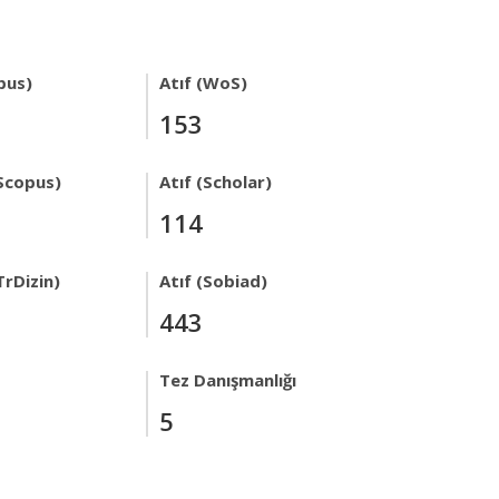
pus)
Atıf (WoS)
153
Scopus)
Atıf (Scholar)
114
TrDizin)
Atıf (Sobiad)
443
Tez Danışmanlığı
5