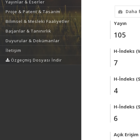
Yayınlar & Eserler
Daha 
Proje & Patent & Tasarım
Bilimsel & Mesleki Faaliyetler
Yayın
Başarılar & Tanınırlık
105
Duyurular & Dokümanlar
İletişim
H-İndeks (
Özgeçmiş Dosyası İndir
7
H-İndeks (
4
H-İndeks (
6
Açık Erişim