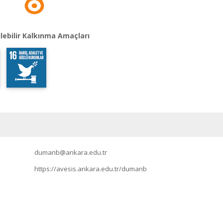
lebilir Kalkınma Amaçları
dumanb@ankara.edu.tr
https://avesis.ankara.edu.tr/dumanb