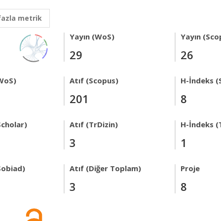
fazla metrik
Yayın (WoS)
Yayın (Sco
29
26
WoS)
Atıf (Scopus)
H-İndeks (
201
8
Scholar)
Atıf (TrDizin)
H-İndeks (
3
1
Sobiad)
Atıf (Diğer Toplam)
Proje
3
8