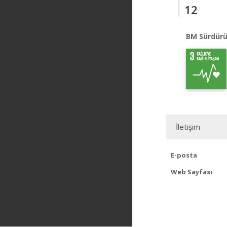
12
BM Sürdürü
İletişim
E-posta
Web Sayfası