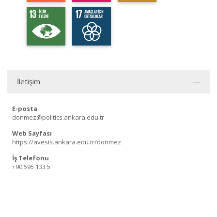
İletişim
E-posta
donmez@politics.ankara.edu.tr
Web Sayfası
https://avesis.ankara.edu.tr/donmez
İş Telefonu
+90 595 133 5