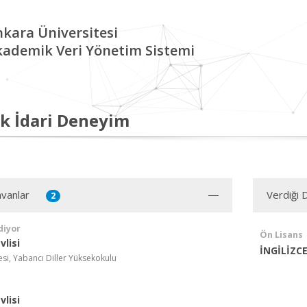
kara Üniversitesi
kademik Veri Yönetim Sistemi
k İdari Deneyim
vanlar
Verdiği 
2
diyor
Ön Lisans
lisi
İNGİLİZC
esi, Yabancı Diller Yüksekokulu
lisi