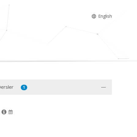
English
Dersler
1
E