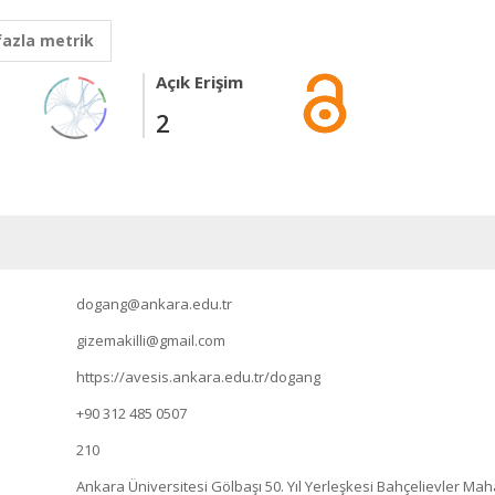
fazla metrik
Açık Erişim
2
dogang@ankara.edu.tr
gizemakilli@gmail.com
https://avesis.ankara.edu.tr/dogang
+90 312 485 0507
210
Ankara Üniversitesi Gölbaşı 50. Yıl Yerleşkesi Bahçelievler M