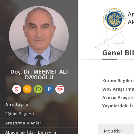
An
A
Genel Bil
Doç. Dr. MEHMET ALİ
DAYIOĞLU
Kurum Bilgileri
WoS Araştırma 
Avesis Araştır
Ana Sayfa
Yayınlardaki İs
Eğitim Bilgileri
Araştırma Alanları
Metrikler
Akademik İdari Deneyim