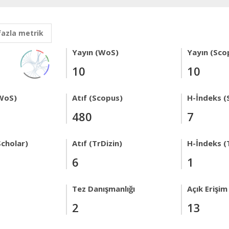
fazla metrik
Yayın (WoS)
Yayın (Sco
10
10
WoS)
Atıf (Scopus)
H-İndeks (
480
7
Scholar)
Atıf (TrDizin)
H-İndeks (
6
1
Tez Danışmanlığı
Açık Erişim
2
13