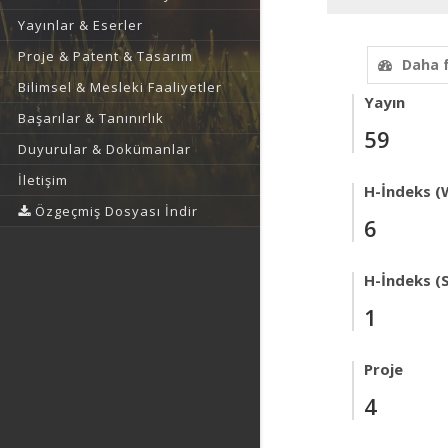
Yayınlar & Eserler
Proje & Patent & Tasarım
Daha 
Bilimsel & Mesleki Faaliyetler
Yayın
Başarılar & Tanınırlık
59
Duyurular & Dokümanlar
İletişim
H-İndeks (
Özgeçmiş Dosyası İndir
6
H-İndeks (
1
Proje
4