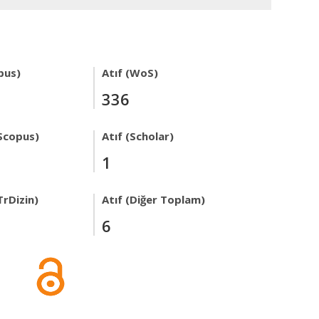
pus)
Atıf (WoS)
336
Scopus)
Atıf (Scholar)
1
TrDizin)
Atıf (Diğer Toplam)
6