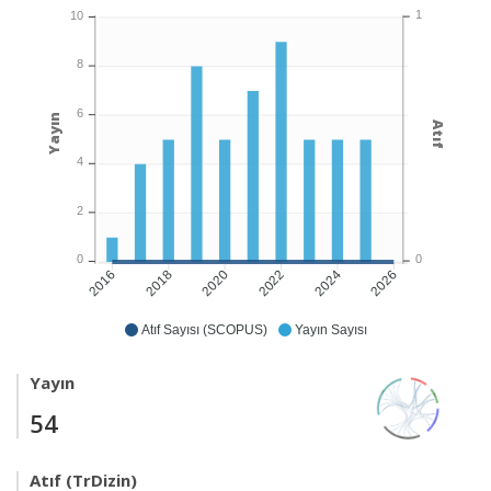
1
10
8
6
Yayın
Atıf
4
2
0
0
2018
2020
2022
2024
2026
2016
Atıf Sayısı (SCOPUS)
Yayın Sayısı
Yayın
54
Atıf (TrDizin)