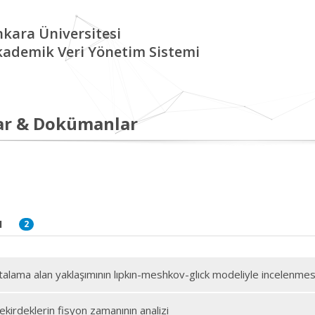
kara Üniversitesi
kademik Veri Yönetim Sistemi
ar & Dokümanlar
I
2
talama alan yaklaşımının lıpkın-meshkov-glıck modeliyle incelenmes
ekirdeklerin fisyon zamanının analizi