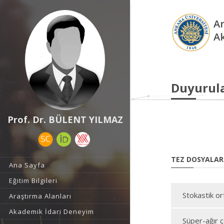
An
A
Duyurul
Prof. Dr. BÜLENT YILMAZ
TEZ DOSYALAR
Ana Sayfa
Eğitim Bilgileri
Stokastik or
Araştırma Alanları
Akademik İdari Deneyim
Süper-ağır ç