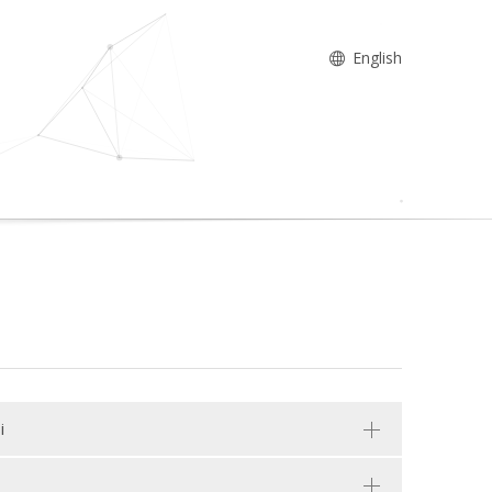
English
i