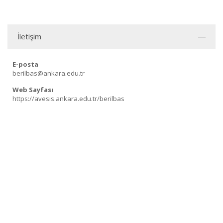
İletişim
E-posta
berilbas@ankara.edu.tr
Web Sayfası
https://avesis.ankara.edu.tr/berilbas