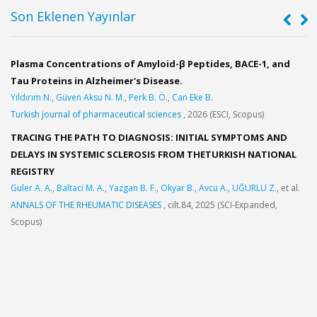
Son Eklenen Yayınlar
Plasma Concentrations of Amyloid-β Peptides, BACE-1, and
A
,
Tau Proteins in Alzheimer's Disease.
C
Yıldırım N.
,
Güven Aksu N. M.
,
Perk B. Ö.
,
Can Eke B.
Y
.
Turkish journal of pharmaceutical sciences
, 2026 (ESCI, Scopus)
I
J
TRACING THE PATH TO DIAGNOSIS: INITIAL SYMPTOMS AND
DELAYS IN SYSTEMIC SCLEROSIS FROM THETURKISH NATIONAL
REGISTRY
U
Guler A. A.
,
Baltaci M. A.
,
Yazgan B. F.
,
Okyar B.
,
Avcu A.
,
UĞURLU Z.
, et al.
G
ANNALS OF THE RHEUMATIC DISEASES
, cilt.84, 2025 (SCI-Expanded,
I
Scopus)
2